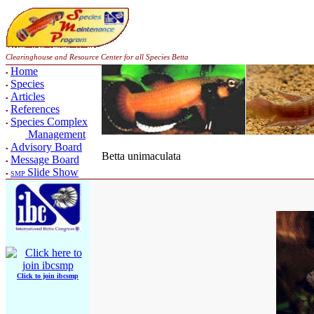
Clearinghouse and Resource Center for all Species Betta
Home
▪
Species
▪
Articles
▪
References
▪
Species Complex
▪
Management
Advisory Board
▪
Betta unimaculata
Message Board
▪
Slide Show
▪
SMP
Click to join ibcsmp